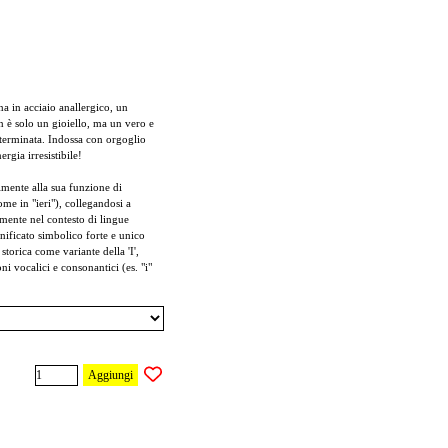
na in acciaio anallergico, un
on è solo un gioiello, ma un vero e
eterminata. Indossa con orgoglio
rgia irresistibile!
almente alla sua funzione di
me in "ieri"), collegandosi a
lmente nel contesto di lingue
ificato simbolico forte e unico
 storica come variante della 'I',
i vocalici e consonantici (es. "i"
Aggiungi