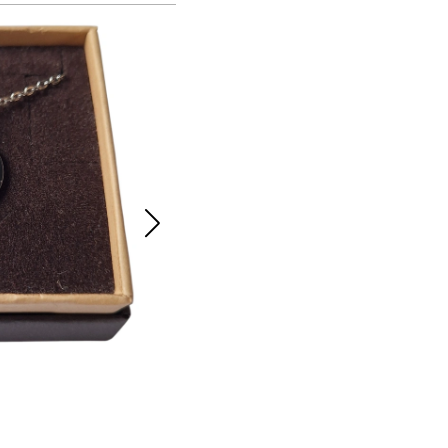
Collana INIZIALE N in acciaio
15.00 €