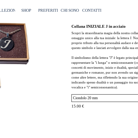
Salta menù
LLEZIONI
SHOP
▼
PREFERITI
CHI SONO
CONTATTI
Collana INIZIALE J in acciaio
Scopri la straordinaria magia della nostra colla
omaggio unico alla tua iniziale: la lettera J. N
proprio tributo alla tua personalità audace e d
questo simbolo e lasciati avvolgere dalla sua ene
Il simbolismo della lettera "J" è legato princip
rappresentare la "i lunga" o semiconsonante (co
concetti di movimento, inizio e dualità, specia
germaniche e romanze, pur non avendo un sign
come altre lettere, ma riflettendo la sua origine
indicando spesso dualità o un passaggio tra suon
vocalica e "i" semiconsonantica).
15.00 €