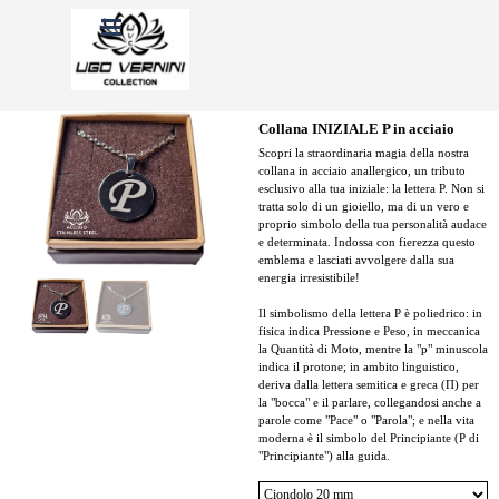
Vai ai contenuti
Salta menù
Collana INIZIALE P in acciaio
Scopri la straordinaria magia della nostra
collana in acciaio anallergico, un tributo
esclusivo alla tua iniziale: la lettera P. Non si
tratta solo di un gioiello, ma di un vero e
proprio simbolo della tua personalità audace
e determinata. Indossa con fierezza questo
emblema e lasciati avvolgere dalla sua
energia irresistibile!
Il simbolismo della lettera P è poliedrico: in
fisica indica Pressione e Peso, in meccanica
la Quantità di Moto, mentre la "p" minuscola
indica il protone; in ambito linguistico,
deriva dalla lettera semitica e greca (Π) per
la "bocca" e il parlare, collegandosi anche a
parole come "Pace" o "Parola"; e nella vita
moderna è il simbolo del Principiante (P di
"Principiante") alla guida.