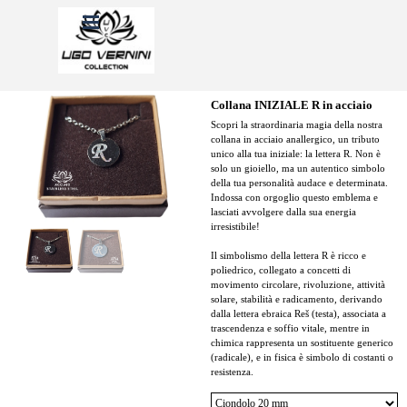
Vai ai contenuti
Salta menù
Collana INIZIALE R in acciaio
Scopri la straordinaria magia della nostra
collana in acciaio anallergico, un tributo
unico alla tua iniziale: la lettera R. Non è
solo un gioiello, ma un autentico simbolo
della tua personalità audace e determinata.
Indossa con orgoglio questo emblema e
lasciati avvolgere dalla sua energia
irresistibile!
Il simbolismo della lettera R è ricco e
poliedrico, collegato a concetti di
movimento circolare, rivoluzione, attività
solare, stabilità e radicamento, derivando
dalla lettera ebraica Reš (testa), associata a
trascendenza e soffio vitale, mentre in
chimica rappresenta un sostituente generico
(radicale), e in fisica è simbolo di costanti o
resistenza.