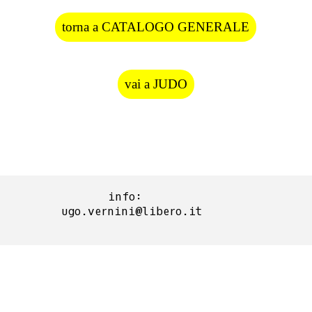
torna a CATALOGO GENERALE
vai a JUDO
info:  
ugo.vernini@libero.it
Torna ai contenuti