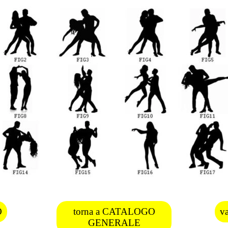
O
torna a CATALOGO
v
GENERALE