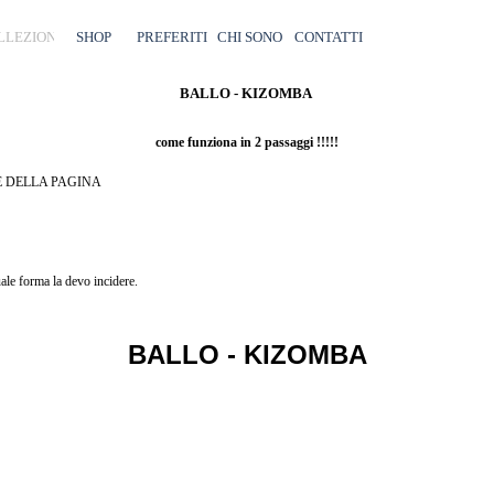
Salta menù
LLEZIONI
SHOP
▼
PREFERITI
CHI SONO
CONTATTI
BALLO - KIZOMBA
come funziona in 2 passaggi !!!!!
E DELLA PAGINA
CA
le forma la devo incidere.
BALLO - KIZOMBA