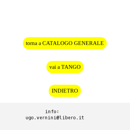
torna a CATALOGO GENERALE
vai a TANGO
INDIETRO
info:  
ugo.vernini@libero.it