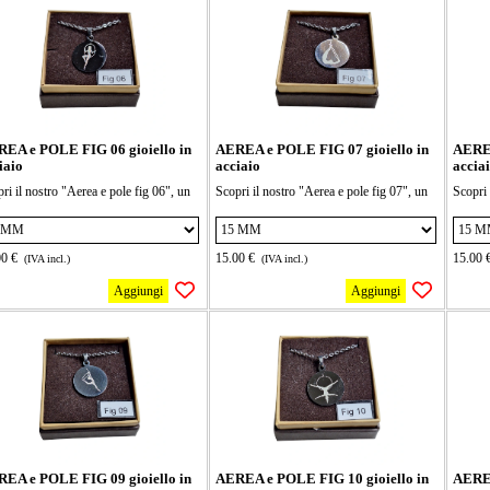
ngamento, il ciondolo può essere di 2
allungamento, il ciondolo può essere di 2
allunga
nsioni 15 e 20 mm seleziona la forma
dimensioni 15 e 20 mm seleziona la forma
dimens
vuoi
che vuoi
che vu
EA e POLE FIG 06 gioiello in
AEREA e POLE FIG 07 gioiello in
AEREA
iaio
acciaio
accia
ri il nostro "Aerea e pole fig 06", un
Scopri il nostro "Aerea e pole fig 07", un
Scopri 
ello in acciaio dal design unico e
gioiello in acciaio dal design unico e
gioiell
rno. Perfetto per chi cerca un tocco di
moderno. Perfetto per chi cerca un tocco di
moderno
anza senza rinunciare alla comodità.
eleganza senza rinunciare alla comodità.
eleganz
00 €
15.00 €
15.00 
(IVA incl.)
(IVA incl.)
ssalo in ogni occasione e fai brillare il
Indossalo in ogni occasione e fai brillare il
Indossa
stile!
tuo stile!
tuo stil
Aggiungi
Aggiungi
ollana è lunga 40 cm + 5cm di
la collana è lunga 40 cm + 5cm di
la coll
ngamento, il ciondolo può essere di 2
allungamento, il ciondolo può essere di 2
allunga
nsioni 15 e 20 mm seleziona la forma
dimensioni 15 e 20 mm seleziona la forma
dimens
vuoi
che vuoi
che vu
EA e POLE FIG 09 gioiello in
AEREA e POLE FIG 10 gioiello in
AEREA