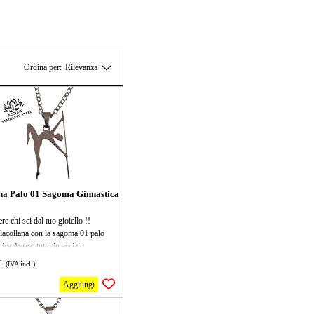
Ordina per:
Rilevanza
na Palo 01 Sagoma Ginnastica
ere chi sei dal tuo gioiello !!
lacollana con la sagoma 01 palo
ica Aerea, tutto in acciaio
dabile, il ciondolo misura 27x15mm,
€
(IVA incl.)
ana mis 40 cm più 5 di allungamento,
alleato perfetto per allenamenti
Aggiungi
ici! Leggera e resistente, è ideale per
 sfidare la gravità e divertirsi nel