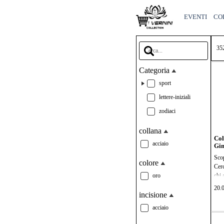
Vai ai contenuti
EVENTI
CO
Salta la barra di ricerca
35
Categoria
sport
lettere-iniziali
zodiaci
collana
Col
acciaio
Gin
Scop
colore
Cerc
oro
chi 
Legg
20.
tutt
incisione
tuo 
acciaio
a es
tutt