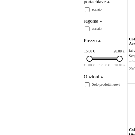
portachiave
mis
5 di
acciaio
fai 
sagoma
acciaio
Col
Prezzo
Ae
fai 
15.00 €
20.00 €
Scop
palo
15.00 €
17.50 €
20.00 €
ama 
20.
legg
Opzioni
mont
prof
Solo prodotti nuovi
impr
tutt
mis
5 di
Col
Gin