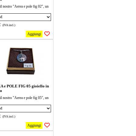
il nostro "Aerea e pole fig 02", un
o in acciaio dal design unico e
. Perfetto per chi cerca un tocco di
a senza rinunciare alla comodità.
€
(IVA incl.)
lo in ogni occasione e fai brillare il
e!
Aggiungi
ana è lunga 40 cm + 5cm di
mento, il ciondolo può essere di 2
ioni 15 e 20 mm seleziona la forma
oi
 e POLE FIG 05 gioiello in
io
il nostro "Aerea e pole fig 05", un
o in acciaio dal design unico e
. Perfetto per chi cerca un tocco di
a senza rinunciare alla comodità.
€
(IVA incl.)
lo in ogni occasione e fai brillare il
e!
Aggiungi
ana è lunga 40 cm + 5cm di