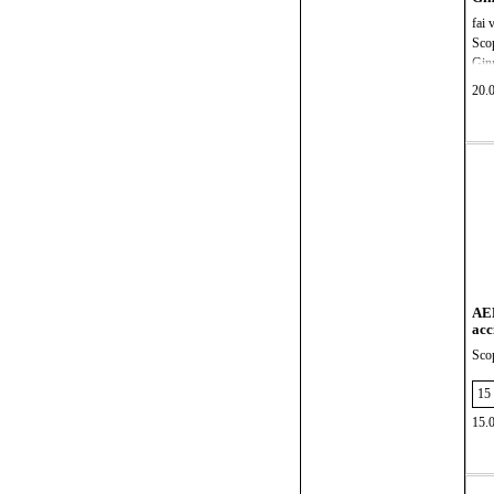
fai 
Scop
Ginn
inos
20.
la c
perf
Ques
a mi
equi
prin
perf
acro
prov
AER
acc
Scop
gioi
mode
eleg
15.
Indo
tuo 
la c