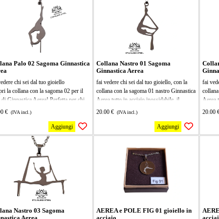
ura 27x15mm, la collana mis 40 cm più
fai vedere chi sei dal tuo gioiello
miglior
 allungamento,
tutto in acciaio inossidabile, il ciondolo
passion
vedere chi sei dal tuo gioiello
misura 17x30mm, la collana mis 40 cm più
superio
5 di allungamento,
lana Palo 02 Sagoma Ginnastica
Collana Nastro 01 Sagoma
Colla
rea
Ginnastica Aerea
Ginna
vedere chi sei dal tuo gioiello
fai vedere chi sei dal tuo gioiello, con la
fai ved
ri la collana con la sagoma 02 per il
collana con la sagoma 01 nastro Ginnastica
collana
 di Ginnastica Aerea! Perfetta per chi
Aerea tutto in acciaio inossidabile, il
Aerea,t
esibirsi e allenarsi, questa sagoma è
ciondolo misura 13x27mm, la collana mis
ciondo
00 €
20.00 €
20.00 
(IVA incl.)
(IVA incl.)
era, resistente e super facile da
40 cm più 5 di allungamento, perfetta per
40 cm p
are. Ideale per dare un tocco di
chi ama allenarsi in modo creativo!
chi ama
Aggiungi
Aggiungi
essionalità ai tuoi esercizi e
Leggera e resistente, ti aiuterà a migliorare
diverte
essionare tutti con le tue acrobazie!
la tua flessibilità e a portare le tue sessioni
miglior
o in acciaio inossidabile, il ciondolo
di ginnastica a un livello superiore. Ideale
ogni es
ura 31x10mm, la collana mis 40 cm più
per ogni appassionato di fitness, è il
princip
 allungamento,
compagno perfetto per il tuo workout!
ovunqu
stimola
lana Nastro 03 Sagoma
AEREA e POLE FIG 01 gioiello in
AEREA
nastica Aerea
acciaio
accia