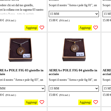
vedere chi sei dal tuo gioiello,
Scopri il nostro "Aerea e pole fig 01", un
Scopri 
ri la collana con la sagoma 03 nastro
gioiello in acciaio dal design unico e
gioiell
astica Aerea, ,tutto in acciaio
moderno. Perfetto per chi cerca un tocco di
moderno
sidabile, il ciondolo misura 34x26mm,
eleganza senza rinunciare alla comodità.
eleganz
00 €
15.00 €
15.00 
(IVA incl.)
(IVA incl.)
ollana mis 40 cm più 5 di allungamento,
Indossalo in ogni occasione e fai brillare il
Indossa
etta per chi ama sfidare la gravità!
tuo stile!
tuo stil
Aggiungi
Aggiungi
to nastro è super resistente e ti aiuterà
la collana è lunga 40 cm + 5cm di
la coll
gliorare la tua flessibilità e il tuo
allungamento, il ciondolo può essere di 2
allunga
librio mentre ti diverti. Ideale per
dimensioni 15 e 20 mm seleziona la forma
dimens
cipianti e esperti, è il compagno
che vuoi
che vu
etto per le tue sessioni di allenamento
batico. Non perdere l'occasione di
are qualcosa di nuovo!
EA e POLE FIG 03 gioiello in
AEREA e POLE FIG 04 gioiello in
AEREA
iaio
acciaio
accia
ri il nostro "Aerea e pole fig 03", un
Scopri il nostro "Aerea e pole fig 04", un
Scopri 
ello in acciaio dal design unico e
gioiello in acciaio dal design unico e
gioiell
rno. Perfetto per chi cerca un tocco di
moderno. Perfetto per chi cerca un tocco di
moderno
anza senza rinunciare alla comodità.
eleganza senza rinunciare alla comodità.
eleganz
00 €
15.00 €
15.00 
(IVA incl.)
(IVA incl.)
ssalo in ogni occasione e fai brillare il
Indossalo in ogni occasione e fai brillare il
Indossa
stile!
tuo stile!
tuo stil
Aggiungi
Aggiungi
ollana è lunga 40 cm + 5cm di
la collana è lunga 40 cm + 5cm di
la coll