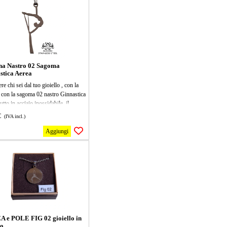
 modo possibile. Porta la tua
e per la ginnastica aerea a un livello
re!
na Nastro 02 Sagoma
stica Aerea
ere chi sei dal tuo gioiello , con la
 con la sagoma 02 nastro Ginnastica
utto in acciaio inossidabile, il
lo misura 30x11mm, la collana mis
€
(IVA incl.)
iù 5 di allungamento, perfetta per
 allenarsi in modo creativo e
Aggiungi
nte! Leggera e resistente, ti aiuterà a
are la tua flessibilità e a rendere
ercizio un gioco. Ideale per
ianti e esperti, portala con te
e per un workout dinamico e
nte!
 e POLE FIG 02 gioiello in
io