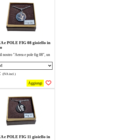
mento, il ciondolo può essere di 2
ioni 15 e 20 mm seleziona la forma
oi
 e POLE FIG 08 gioiello in
io
il nostro "Aerea e pole fig 08", un
o in acciaio dal design unico e
. Perfetto per chi cerca un tocco di
a senza rinunciare alla comodità.
€
(IVA incl.)
lo in ogni occasione e fai brillare il
e!
Aggiungi
ana è lunga 40 cm + 5cm di
mento, il ciondolo può essere di 2
ioni 15 e 20 mm seleziona la forma
oi
 e POLE FIG 11 gioiello in