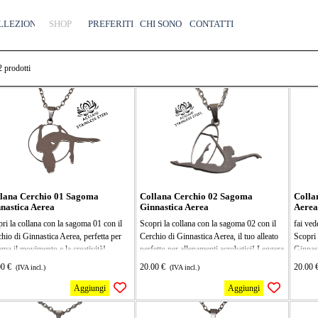
Salta menù
LLEZIONI
SHOP
▼
PREFERITI
CHI SONO
CONTATTI
2
prodotti
lana Cerchio 01 Sagoma
Collana Cerchio 02 Sagoma
Colla
nastica Aerea
Ginnastica Aerea
Aerea
ri la collana con la sagoma 01 con il
Scopri la collana con la sagoma 02 con il
fai ved
hio di Ginnastica Aerea, perfetta per
Cerchio di Ginnastica Aerea, il tuo alleato
Scopri 
ama il movimento e la creatività!
perfetto per allenamenti acrobatici! Leggera
Ginnast
era e resistente, ti accompagnerà in
e resistente, è ideale per chi ama la
inossi
00 €
20.00 €
20.00 
(IVA incl.)
(IVA incl.)
e le tue acrobazie e allenamenti. Porta il
ginnastica aerea e vuole portare le proprie
la coll
fitness a un livello superiore e divertiti
performance al livello successivo. Divertiti
il tuo 
Aggiungi
Aggiungi
plorare nuove figure!
a esercitarti e stupire tutti con le tue
acrobat
o in acciaio inossidabile, il ciondolo
evoluzioni!
chi ama