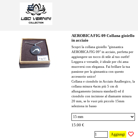
Vai ai contenuti
Salta menù
AEROBICA FIG 09 Collana gioiello
in acciaio
Scopri la collana gioiello "ginnastica
AEROBICA FIG 09" in acciaio, perfetta per
aggiungere un tocco di stile al tuo outfit!
Leggera e versatile, è ideale per chi ama
muoversi con eleganza. Fai brillare la tua
passione per la ginnastica con questo
accessorio unico!
Collana e ciondolo in Acciaio Anallergico, la
collana misura 4acm più 5 cm di
allungamento (misura standard) ed il
ciondolo con incisione al diamante misura
20 mm, se lo vuoi più piccolo 15mm
seleziona in basso
15.00 €
Aggiungi