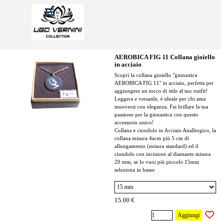
Vai ai contenuti
Salta menù
AEROBICA FIG 11 Collana gioiello
in acciaio
Scopri la collana gioiello "ginnastica
AEROBICA FIG 11" in acciaio, perfetta per
aggiungere un tocco di stile al tuo outfit!
Leggera e versatile, è ideale per chi ama
muoversi con eleganza. Fai brillare la tua
passione per la ginnastica con questo
accessorio unico!
Collana e ciondolo in Acciaio Anallergico, la
collana misura 4acm più 5 cm di
allungamento (misura standard) ed il
ciondolo con incisione al diamante misura
20 mm, se lo vuoi più piccolo 15mm
seleziona in basso
15.00 €
Aggiungi