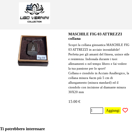
Vai ai contenuti
Salta menù
MASCHILE FIG 03 ATTREZZI
collana
Scopri la collana ginnastica MASCHILE FIG
03 ATTREZZI in acciaio inossidabile!
Perfetta per gli amanti del fitness, unisce stile
e resistenza. Indossala durante i tuoi
allenamenti o nel tempo libero e fai vedere
la tua passione per lo sport!
Collana e ciondolo in Acciaio Anallergico, la
collana misura 4acm più 5 cm di
allungamento (misura standard) ed il
ciondolo con incisione al diamante misura
30X20 mm
15.00 €
Aggiungi
Ti potrebbero interessare