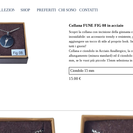
Salta menù
LLEZIONI
SHOP
▼
PREFERITI
CHI SONO
CONTATTI
Collana FUNE FIG 08 in acciaio
Scopri la collana con incisione della ginnasta 
inossidabile: un accessorio trendy e resistente,
aggiungere un tocco di stile al proprio look. In
tutti i giorni!
Collana e ciondolo in Acciaio Anallergico, la 
allungamento (misura standard) ed il ciondolo
mm, se lo vuoi più piccolo 15mm seleziona in
15.00 €