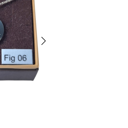
Collana FUNE FIG 07 in acciaio
15.00 €