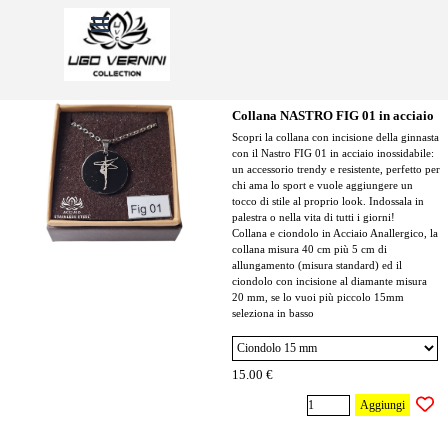
Vai ai contenuti
Salta menù
Collana NASTRO FIG 01 in acciaio
Scopri la collana con incisione della ginnasta
con il Nastro FIG 01 in acciaio inossidabile:
un accessorio trendy e resistente, perfetto per
chi ama lo sport e vuole aggiungere un
tocco di stile al proprio look. Indossala in
palestra o nella vita di tutti i giorni!
Collana e ciondolo in Acciaio Anallergico, la
collana misura 40 cm più 5 cm di
allungamento (misura standard) ed il
ciondolo con incisione al diamante misura
20 mm, se lo vuoi più piccolo 15mm
seleziona in basso
15.00 €
Aggiungi