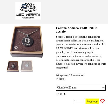
Vai ai contenuti
Salta menù
Collana Zodiaco VERGINE in
acciaio
Scopri il fascino irresistibile della nostra
straordinaria collana in acciaio anallergico,
pensata per celebrare il tuo segno zodiacale:
LA VERGINE! Non si tratta solo di un
gioiello, ma di una vera e propria
espressione della tua personalità audace e
determinata. Indossa con orgoglio il tuo
simbolo e lasciati avvolgere dalla sua energia
magnetica!
24 agosto - 22 settembre
TERRA
15.00 €
Aggiungi