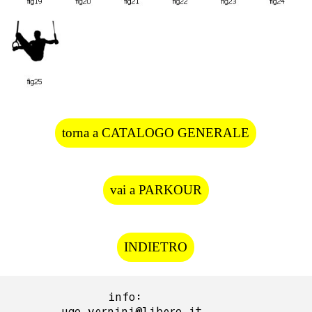
torna a CATALOGO GENERALE
vai a PARKOUR
INDIETRO
info:  
ugo.vernini@libero.it