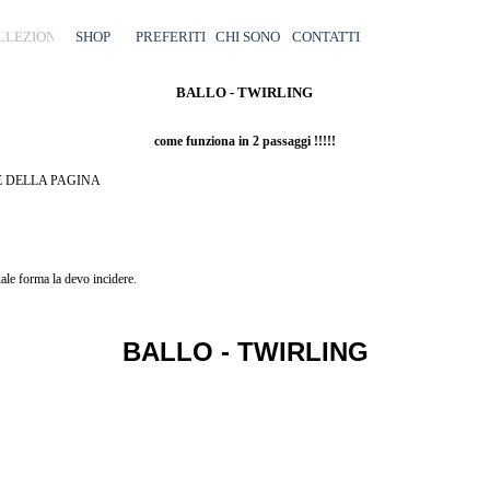
Salta menù
LLEZIONI
SHOP
▼
PREFERITI
CHI SONO
CONTATTI
BALLO - TWIRLING
come funziona in 2 passaggi !!!!!
E DELLA PAGINA
CA
le forma la devo incidere.
BALLO - TWIRLING