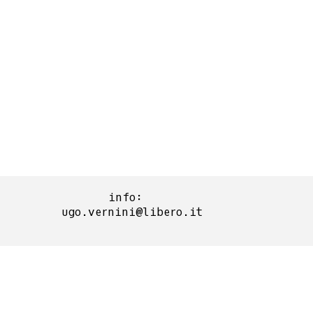
info:  
ugo.vernini@libero.it
Torna ai contenuti