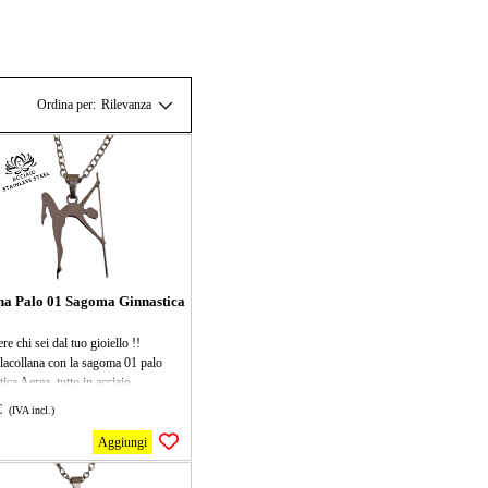
Ordina per:
Rilevanza
na Palo 01 Sagoma Ginnastica
ere chi sei dal tuo gioiello !!
lacollana con la sagoma 01 palo
ica Aerea, tutto in acciaio
dabile, il ciondolo misura 27x15mm,
€
(IVA incl.)
ana mis 40 cm più 5 di allungamento,
alleato perfetto per allenamenti
Aggiungi
ici! Leggera e resistente, è ideale per
 sfidare la gravità e divertirsi nel