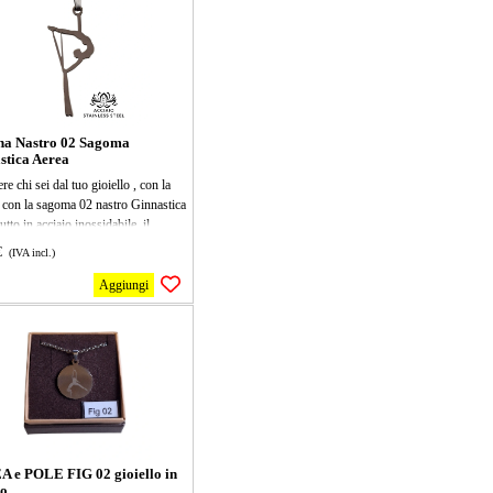
 modo possibile. Porta la tua
e per la ginnastica aerea a un livello
re!
na Nastro 02 Sagoma
stica Aerea
ere chi sei dal tuo gioiello , con la
 con la sagoma 02 nastro Ginnastica
utto in acciaio inossidabile, il
lo misura 30x11mm, la collana mis
€
(IVA incl.)
iù 5 di allungamento, perfetta per
 allenarsi in modo creativo e
Aggiungi
nte! Leggera e resistente, ti aiuterà a
are la tua flessibilità e a rendere
ercizio un gioco. Ideale per
ianti e esperti, portala con te
e per un workout dinamico e
nte!
 e POLE FIG 02 gioiello in
io