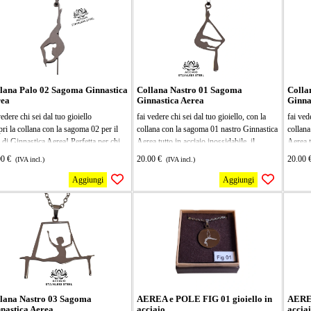
ura 27x15mm, la collana mis 40 cm più
fai vedere chi sei dal tuo gioiello
miglior
 allungamento,
tutto in acciaio inossidabile, il ciondolo
passion
vedere chi sei dal tuo gioiello
misura 17x30mm, la collana mis 40 cm più
superio
5 di allungamento,
lana Palo 02 Sagoma Ginnastica
Collana Nastro 01 Sagoma
Colla
rea
Ginnastica Aerea
Ginna
vedere chi sei dal tuo gioiello
fai vedere chi sei dal tuo gioiello, con la
fai ved
ri la collana con la sagoma 02 per il
collana con la sagoma 01 nastro Ginnastica
collana
 di Ginnastica Aerea! Perfetta per chi
Aerea tutto in acciaio inossidabile, il
Aerea,t
esibirsi e allenarsi, questa sagoma è
ciondolo misura 13x27mm, la collana mis
ciondo
00 €
20.00 €
20.00 
(IVA incl.)
(IVA incl.)
era, resistente e super facile da
40 cm più 5 di allungamento, perfetta per
40 cm p
are. Ideale per dare un tocco di
chi ama allenarsi in modo creativo!
chi ama
Aggiungi
Aggiungi
essionalità ai tuoi esercizi e
Leggera e resistente, ti aiuterà a migliorare
diverte
essionare tutti con le tue acrobazie!
la tua flessibilità e a portare le tue sessioni
miglior
o in acciaio inossidabile, il ciondolo
di ginnastica a un livello superiore. Ideale
ogni es
ura 31x10mm, la collana mis 40 cm più
per ogni appassionato di fitness, è il
princip
 allungamento,
compagno perfetto per il tuo workout!
ovunqu
stimola
lana Nastro 03 Sagoma
AEREA e POLE FIG 01 gioiello in
AEREA
nastica Aerea
acciaio
accia