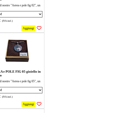
il nostro "Aerea e pole fig 02", un
o in acciaio dal design unico e
. Perfetto per chi cerca un tocco di
a senza rinunciare alla comodità.
€
(IVA incl.)
lo in ogni occasione e fai brillare il
e!
Aggiungi
ana è lunga 40 cm + 5cm di
mento, il ciondolo può essere di 2
ioni 15 e 20 mm seleziona la forma
oi
 e POLE FIG 05 gioiello in
io
il nostro "Aerea e pole fig 05", un
o in acciaio dal design unico e
. Perfetto per chi cerca un tocco di
a senza rinunciare alla comodità.
€
(IVA incl.)
lo in ogni occasione e fai brillare il
e!
Aggiungi
ana è lunga 40 cm + 5cm di