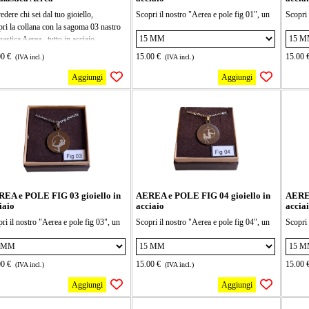
vedere chi sei dal tuo gioiello,
Scopri il nostro "Aerea e pole fig 01", un
Scopri 
ri la collana con la sagoma 03 nastro
gioiello in acciaio dal design unico e
gioiell
astica Aerea, ,tutto in acciaio
moderno. Perfetto per chi cerca un tocco di
moderno
sidabile, il ciondolo misura 34x26mm,
eleganza senza rinunciare alla comodità.
eleganz
00 €
15.00 €
15.00 
(IVA incl.)
(IVA incl.)
ollana mis 40 cm più 5 di allungamento,
Indossalo in ogni occasione e fai brillare il
Indossa
etta per chi ama sfidare la gravità!
tuo stile!
tuo stil
Aggiungi
Aggiungi
to nastro è super resistente e ti aiuterà
la collana è lunga 40 cm + 5cm di
la coll
gliorare la tua flessibilità e il tuo
allungamento, il ciondolo può essere di 2
allunga
librio mentre ti diverti. Ideale per
dimensioni 15 e 20 mm seleziona la forma
dimens
cipianti e esperti, è il compagno
che vuoi
che vu
etto per le tue sessioni di allenamento
batico. Non perdere l'occasione di
are qualcosa di nuovo!
EA e POLE FIG 03 gioiello in
AEREA e POLE FIG 04 gioiello in
AEREA
iaio
acciaio
accia
ri il nostro "Aerea e pole fig 03", un
Scopri il nostro "Aerea e pole fig 04", un
Scopri 
ello in acciaio dal design unico e
gioiello in acciaio dal design unico e
gioiell
rno. Perfetto per chi cerca un tocco di
moderno. Perfetto per chi cerca un tocco di
moderno
anza senza rinunciare alla comodità.
eleganza senza rinunciare alla comodità.
eleganz
00 €
15.00 €
15.00 
(IVA incl.)
(IVA incl.)
ssalo in ogni occasione e fai brillare il
Indossalo in ogni occasione e fai brillare il
Indossa
stile!
tuo stile!
tuo stil
Aggiungi
Aggiungi
ollana è lunga 40 cm + 5cm di
la collana è lunga 40 cm + 5cm di
la coll