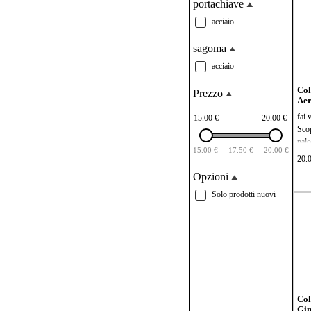
portachiave
mis
5 di
acciaio
fai 
sagoma
acciaio
Col
Prezzo
Ae
fai 
15.00 €
20.00 €
Scop
palo
15.00 €
17.50 €
20.00 €
ama 
20.
legg
Opzioni
mont
prof
Solo prodotti nuovi
impr
tutt
mis
5 di
Col
Gin