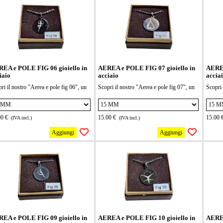
ngamento, il ciondolo può essere di 2
allungamento, il ciondolo può essere di 2
allunga
nsioni 15 e 20 mm seleziona la forma
dimensioni 15 e 20 mm seleziona la forma
dimens
vuoi
che vuoi
che vu
EA e POLE FIG 06 gioiello in
AEREA e POLE FIG 07 gioiello in
AEREA
iaio
acciaio
accia
ri il nostro "Aerea e pole fig 06", un
Scopri il nostro "Aerea e pole fig 07", un
Scopri 
ello in acciaio dal design unico e
gioiello in acciaio dal design unico e
gioiell
rno. Perfetto per chi cerca un tocco di
moderno. Perfetto per chi cerca un tocco di
moderno
anza senza rinunciare alla comodità.
eleganza senza rinunciare alla comodità.
eleganz
00 €
15.00 €
15.00 
(IVA incl.)
(IVA incl.)
ssalo in ogni occasione e fai brillare il
Indossalo in ogni occasione e fai brillare il
Indossa
stile!
tuo stile!
tuo stil
Aggiungi
Aggiungi
ollana è lunga 40 cm + 5cm di
la collana è lunga 40 cm + 5cm di
la coll
ngamento, il ciondolo può essere di 2
allungamento, il ciondolo può essere di 2
allunga
nsioni 15 e 20 mm seleziona la forma
dimensioni 15 e 20 mm seleziona la forma
dimens
vuoi
che vuoi
che vu
EA e POLE FIG 09 gioiello in
AEREA e POLE FIG 10 gioiello in
AEREA