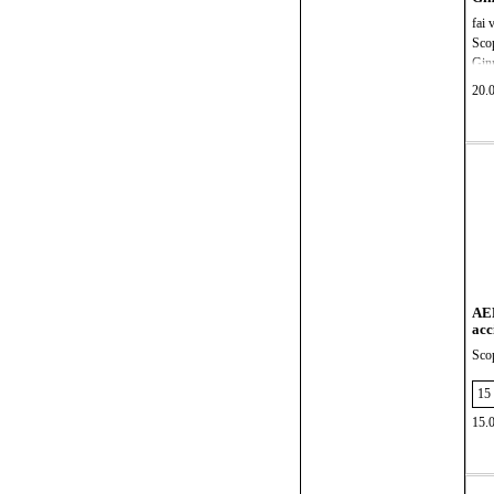
fai 
Scop
Ginn
inos
20.
la c
perf
Ques
a mi
equi
prin
perf
acro
prov
AER
acc
Scop
gioi
mode
eleg
15.
Indo
tuo 
la c