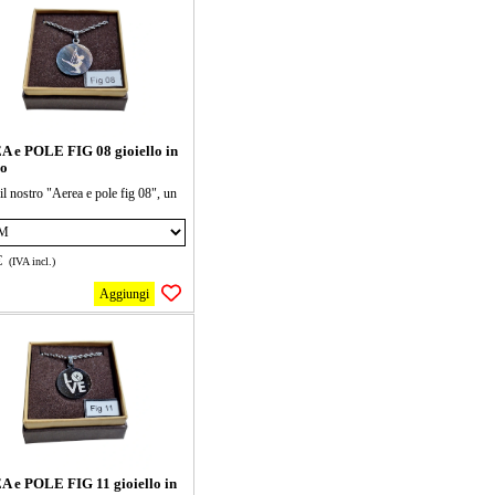
mento, il ciondolo può essere di 2
ioni 15 e 20 mm seleziona la forma
oi
 e POLE FIG 08 gioiello in
io
il nostro "Aerea e pole fig 08", un
o in acciaio dal design unico e
. Perfetto per chi cerca un tocco di
a senza rinunciare alla comodità.
€
(IVA incl.)
lo in ogni occasione e fai brillare il
e!
Aggiungi
ana è lunga 40 cm + 5cm di
mento, il ciondolo può essere di 2
ioni 15 e 20 mm seleziona la forma
oi
 e POLE FIG 11 gioiello in