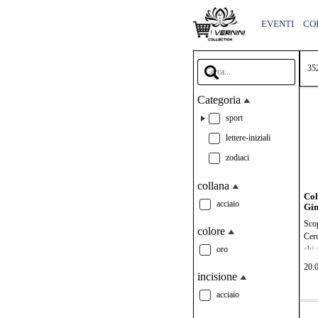
Vai ai contenuti
EVENTI
CO
Salta la barra di ricerca
35
Categoria
sport
lettere-iniziali
zodiaci
collana
Col
acciaio
Gin
Scop
colore
Cerc
oro
chi 
Legg
20.
tutt
incisione
tuo 
acciaio
a es
tutt