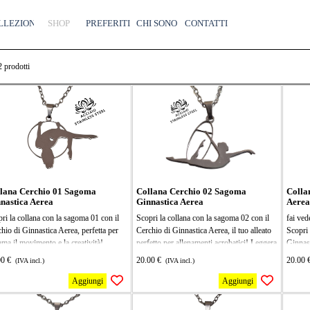
Salta menù
LLEZIONI
SHOP
▼
PREFERITI
CHI SONO
CONTATTI
2
prodotti
lana Cerchio 01 Sagoma
Collana Cerchio 02 Sagoma
Colla
nastica Aerea
Ginnastica Aerea
Aerea
ri la collana con la sagoma 01 con il
Scopri la collana con la sagoma 02 con il
fai ved
hio di Ginnastica Aerea, perfetta per
Cerchio di Ginnastica Aerea, il tuo alleato
Scopri 
ama il movimento e la creatività!
perfetto per allenamenti acrobatici! Leggera
Ginnast
era e resistente, ti accompagnerà in
e resistente, è ideale per chi ama la
inossi
00 €
20.00 €
20.00 
(IVA incl.)
(IVA incl.)
e le tue acrobazie e allenamenti. Porta il
ginnastica aerea e vuole portare le proprie
la coll
fitness a un livello superiore e divertiti
performance al livello successivo. Divertiti
il tuo 
Aggiungi
Aggiungi
plorare nuove figure!
a esercitarti e stupire tutti con le tue
acrobat
o in acciaio inossidabile, il ciondolo
evoluzioni!
chi ama