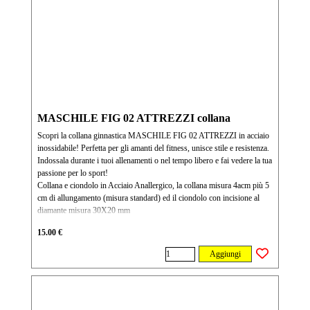
MASCHILE FIG 02 ATTREZZI collana
Scopri la collana ginnastica MASCHILE FIG 02 ATTREZZI in acciaio
inossidabile! Perfetta per gli amanti del fitness, unisce stile e resistenza.
Indossala durante i tuoi allenamenti o nel tempo libero e fai vedere la tua
passione per lo sport!
Collana e ciondolo in Acciaio Anallergico, la collana misura 4acm più 5
cm di allungamento (misura standard) ed il ciondolo con incisione al
diamante misura 30X20 mm
15.00 €
Aggiungi