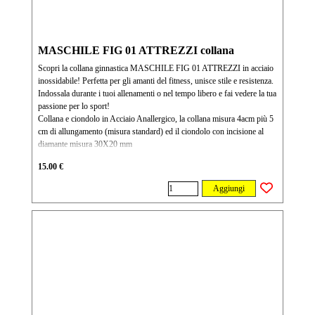
MASCHILE FIG 01 ATTREZZI collana
Scopri la collana ginnastica MASCHILE FIG 01 ATTREZZI in acciaio
inossidabile! Perfetta per gli amanti del fitness, unisce stile e resistenza.
Indossala durante i tuoi allenamenti o nel tempo libero e fai vedere la tua
passione per lo sport!
Collana e ciondolo in Acciaio Anallergico, la collana misura 4acm più 5
cm di allungamento (misura standard) ed il ciondolo con incisione al
diamante misura 30X20 mm
15.00 €
Aggiungi