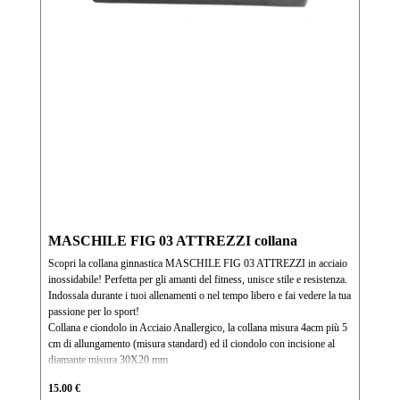
MASCHILE FIG 03 ATTREZZI collana
Scopri la collana ginnastica MASCHILE FIG 03 ATTREZZI in acciaio
inossidabile! Perfetta per gli amanti del fitness, unisce stile e resistenza.
Indossala durante i tuoi allenamenti o nel tempo libero e fai vedere la tua
passione per lo sport!
Collana e ciondolo in Acciaio Anallergico, la collana misura 4acm più 5
cm di allungamento (misura standard) ed il ciondolo con incisione al
diamante misura 30X20 mm
15.00 €